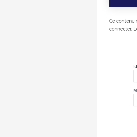
Ce contenu n
connecter. L
Id
M