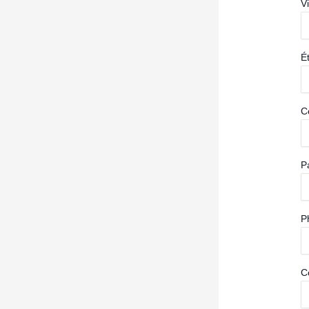
Vi
É
C
P
P
C