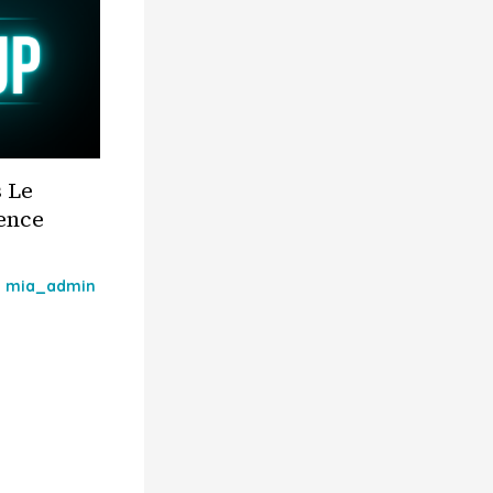
 Le
ence
y
mia_admin