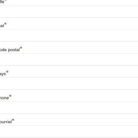
*
lle
*
tat
*
ode postal
*
ays
*
hone
*
ourriel