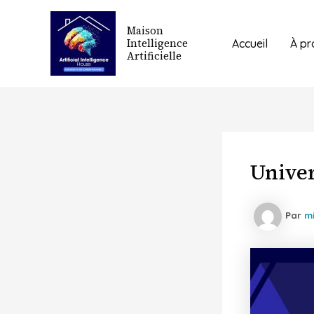
Aller
au
Maison
Intelligence
Accueil
À pr
contenu
Artificielle
Univer
Par
m