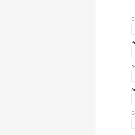
C
P
N
A
C