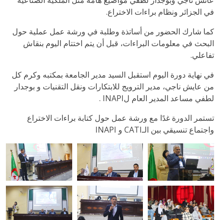
عائش ناجي وبوجدار لطفي مواضيع هامة مثل الملكية الصناعية
في الجزائر ونظام براءات الاختراع.
كما شارك الحضور من أساتذة وطلبة في ورشة عمل عملية حول
البحث في معلومات البراءات، قبل أن يتم اختتام اليوم بنقاش
تفاعلي.
في نهاية دورة اليوم استقبل السيد مدير الجامعة بمكتبه وكرم كل
من عايش ناجي، مدير الترويج للابتكارات ونقل التقنيات و بوجدار
لطفي مساعد المدير العام لINAPI .
تستمر الدورة غدًا مع ورشة عمل حول كتابة براءات الاختراع
واجتماع تنسيقي بين الـCATI و INAPI